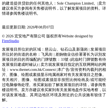
的建造提供贷款的任何其他人：Sole Champion Limited。|卖方
建议准买方参阅有关售楼说明书，以了解发展项目的资料。详
情请参阅售楼说明书。
最后更新日期: 2026年08月07日
© 2026 宏安地产有限公司 版权所有
Website designed by
FirmStudio
发展项目所位於的区域：慈云山、钻石山及新蒲岗 | 发展项目
所位於的街道的名称：飞凤街 | 差餉物业估价署署长为识別发
展项目的目的而编配的门牌號数：33號 (此临时门牌號数有待
发展项目建成时確认) | 卖方就发展项目指定的互联网网站的网
址：www.themet.com.hk/Connext |本广告/宣传资料內载列的相
片、图像、绘图或素描显示纯属画家对有关发展项目之想像。
有关相片、图像、绘图或素描並非按照比例绘画及/或可能经
过电脑修饰处理。准买家如欲了解发展项目的详情，请参阅售
楼说明书。卖方亦建议准买家到有关发展地盘作实地考察，以
对该发展地盘、其周边地区环境及附近的公共设施有较佳了
解。