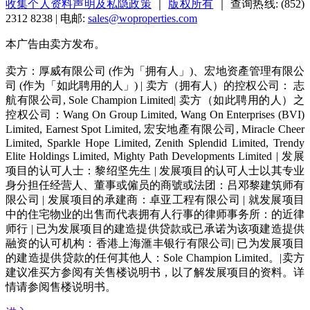
收集个人资料声明及私隐政策
｜
版权所有
｜ 查询热线: (852)
2312 8238 | 电邮:
sales@woproperties.com
本广告由卖方发布。
卖方：厚威有限公司 (作为「拥有人」)、宏地资產管理有限公
司 (作为「如此聘用的人」) | 卖方（拥有人）的控权公司： 志
航有限公司, Sole Champion Limited| 卖方（如此聘用的人）之
控权公司：Wang On Group Limited, Wang On Enterprises (BVI)
Limited, Earnest Spot Limited, 宏安地產有限公司, Miracle Cheer
Limited, Sparkle Hope Limited, Zenith Splendid Limited, Trendy
Elite Holdings Limited, Mighty Path Developments Limited | 发展
项目的认可人士：黎绍坚先生 | 发展项目的认可人士以其专业
身分担任经营人、董事或僱员的商號或法团：吕邓黎建筑师有
限公司 | 发展项目的承建商：卓亚工程有限公司 | 就发展项目
中的住宅物业的出售而代表拥有人行事的律师事务所：的近律
师行 | 已为发展项目的建造提供贷款或已承诺为该项建造提供
融资的认可机构：香港上海滙丰银行有限公司| 已为发展项目
的建造提供贷款的任何其他人：Sole Champion Limited。|卖方
建议准买方参阅有关售楼说明书，以了解发展项目的资料。详
情请参阅售楼说明书。