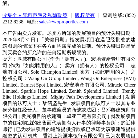
解。
收集个人资料声明及私隐政策
｜
版权所有
｜ 查询热线: (852)
2312 8238 | 电邮:
sales@woproperties.com
本广告由卖方发布。尽卖方所知的发展项目的预计关键日期：
2026年8月31日 | 「关键日期」指发展项目在遵照经批准的建
筑图则的情况下在各方面均属完成的日期。预计关键日期是受
到买卖合约所允许的任何延期所规限的。
卖方：厚威有限公司 (作为「拥有人」)、宏地资產管理有限公
司 (作为「如此聘用的人」) | 卖方（拥有人）的控权公司： 志
航有限公司, Sole Champion Limited| 卖方（如此聘用的人）之
控权公司：Wang On Group Limited, Wang On Enterprises (BVI)
Limited, Earnest Spot Limited, 宏安地產有限公司, Miracle Cheer
Limited, Sparkle Hope Limited, Zenith Splendid Limited, Trendy
Elite Holdings Limited, Mighty Path Developments Limited | 发展
项目的认可人士：黎绍坚先生 | 发展项目的认可人士以其专业
身分担任经营人、董事或僱员的商號或法团：吕邓黎建筑师有
限公司 | 发展项目的承建商：卓亚工程有限公司 | 就发展项目
中的住宅物业的出售而代表拥有人行事的律师事务所：的近律
师行 | 已为发展项目的建造提供贷款或已承诺为该项建造提供
融资的认可机构：香港上海滙丰银行有限公司| 已为发展项目