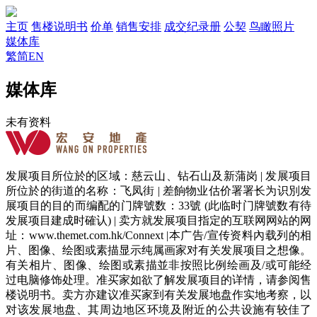
主页
售楼说明书
价单
销售安排
成交纪录册
公契
鸟瞰照片
媒体库
繁
简
EN
媒体库
未有资料
发展项目所位於的区域：慈云山、钻石山及新蒲岗 | 发展项目
所位於的街道的名称：飞凤街 | 差餉物业估价署署长为识別发
展项目的目的而编配的门牌號数：33號 (此临时门牌號数有待
发展项目建成时確认) | 卖方就发展项目指定的互联网网站的网
址：www.themet.com.hk/Connext |本广告/宣传资料內载列的相
片、图像、绘图或素描显示纯属画家对有关发展项目之想像。
有关相片、图像、绘图或素描並非按照比例绘画及/或可能经
过电脑修饰处理。准买家如欲了解发展项目的详情，请参阅售
楼说明书。卖方亦建议准买家到有关发展地盘作实地考察，以
对该发展地盘、其周边地区环境及附近的公共设施有较佳了