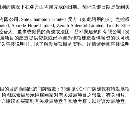
建筑图则的情况下在各方面均属完成的日期。预计关键日期是受到买
ole Champion Limited| 卖方（如此聘用的人）之控权
parkle Hope Limited, Zenith Splendid Limited, Trendy Elite
人士以其专业身分担任经营人、董事或僱员的商號或法团：吕邓黎建筑师有限公司 | 发
为发展项目的建造提供贷款或已承诺为该项建造提供融资的认可机
买方参阅有关售楼说明书，以了解发展项目的资料。详情请参阅售楼说明
目的目的而编配的门牌號数：33號 (此临时门牌號数有待发展项
的相片、图像、绘图或素描显示纯属画家对有关发展项目之想像。有关相片、
方亦建议准买家到有关发展地盘作实地考察，以对该发展地盘、