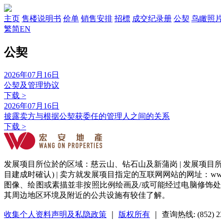
主页
售楼说明书
价单
销售安排
招標
成交纪录册
公契
鸟瞰照
繁
简
EN
公契
2026年07月16日
公契及管理协议
下载 >
2026年07月16日
披露卖方与根据公契获委任的管理人之间的关系
下载 >
发展项目所位於的区域：慈云山、钻石山及新蒲岗 | 发展项目
目建成时確认) | 卖方就发展项目指定的互联网网站的网址：www.
图像、绘图或素描並非按照比例绘画及/或可能经过电脑修饰
其周边地区环境及附近的公共设施有较佳了解。
收集个人资料声明及私隐政策
｜
版权所有
｜ 查询热线: (852) 23