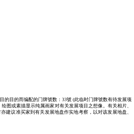
目的目的而编配的门牌號数：33號 (此临时门牌號数有待发展项
的相片、图像、绘图或素描显示纯属画家对有关发展项目之想像。有关相片、
方亦建议准买家到有关发展地盘作实地考察，以对该发展地盘、